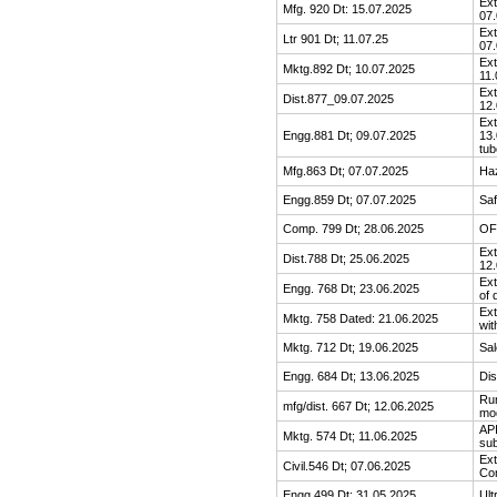
Ext
Mfg. 920 Dt: 15.07.2025
07.
Ext
Ltr 901 Dt; 11.07.25
07
Ext
Mktg.892 Dt; 10.07.2025
11.
Ext
Dist.877_09.07.2025
12.
Ext
Engg.881 Dt; 09.07.2025
13.
tu
Mfg.863 Dt; 07.07.2025
Ha
Engg.859 Dt; 07.07.2025
Saf
Comp. 799 Dt; 28.06.2025
OFC
Ext
Dist.788 Dt; 25.06.2025
12
Ext
Engg. 768 Dt; 23.06.2025
of 
Ext
Mktg. 758 Dated: 21.06.2025
wit
Mktg. 712 Dt; 19.06.2025
Sal
Engg. 684 Dt; 13.06.2025
Dis
Run
mfg/dist. 667 Dt; 12.06.2025
mo
API
Mktg. 574 Dt; 11.06.2025
sub
Ext
Civil.546 Dt; 07.06.2025
Co
Engg.499 Dt; 31.05.2025
Ult