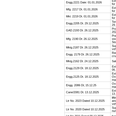
Ext
Engg.2221 Date: 01.01.2026
for
Ext
Mfg. 2217 Dt. 01.01.2026
for
Ext
Mkt. 2219 Dt. 01.01.2026
for
Ten
Engg.2205 Dt. 29.12.2025
29.
Pro
GAD.2193 Dt. 26.12.2025
20
Pre
Mfg. 2190 Dt: 26.12.2025
sto
Se
Sug
Mktg.2187 Dt. 26.12.2025
veh
Rem
Engg. 2179 Dt. 26.12.2025
cr
Mktg.2162 Dt. 24.12.2025
Sal
Ext
Engg.2129 Dt. 18.12.2025
06.
Ext
Engg.2125 Dt. 18.12.2025
Ove
ma
Ove
Engg. 2086 Dt; 15.12.25
ma
Ext
Cane/2081 Dt. 13.12.2025
13.
lif
Ltr No. 2023 Dated 10.12.2025
and
veh
Sug
Ltr No. 2020 Dated 10.12.2025
num