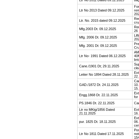
Ltr No 2011 Dated 09.12.2025
bag
For
Ltr No 2013 Dated 09.12.2025
rem
20
Rem
Ltr. No. 2015 dated 09.12.2025
cr
Rem
Mfg.2003 Dt. 09.12.2025
26
Lif
Mfg. 2006 Dt. 09.12.2025
20
Pre
Mfg. 2001 Dt: 09.12.2025
Cr
AMC
Ltr No- 1991 Dated 06.12.2025
40M
bri
Sup
Cane./1901 Dt; 29.11.2025
cle
Ext
Letter No 1894 Dated 28.11.2025
22.
Can
GAD./1872 Dt. 24.11.2025
10.
15.
Ext
Engg.1868 Dt. 22.11.2025
for
PS.1846 Dt. 22.11.2025
Can
Ltr no MKtg/1856 Dated
Ext
21.11.2025
16.
Ext
pur. 1825 Dt. 18.11.2025
06.
cen
Pos
Ltr No 1811 Dated 17.11.2025
not
154