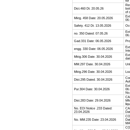
for
Res
Dict.460 Dt. 20.05.26
bot
of 
Ext
Mktg. 458 Date: 20.05.2026
06.
Safety. 412 Dt. 13.05.2026
Oc
Ext
no. 350 Dated: 07.05.26
06.
Gad.331 Date: 06.05.2026
Pr
Ext
engg. 330 Date: 06.05.2026
Int
Ext
Mktg.306 Date. 30.04.2026
dat
MM.297 Date. 30.04.2026
Unl
Mktg.296 Date. 30.04.2026
Loa
Cou
Dist.295 Dated. 30.04.2026
Aut
Ext
Pur.304 Date: 30.04.2026
06.
No.
CAN
Dist.283 Date: 29.04.2026
MM.
liq
No. EOI Notice .233 Dated:
CAN
23.04.2026
Dat
CO
No. MM.235 Date: 23.04.2026
Da
MA
CO