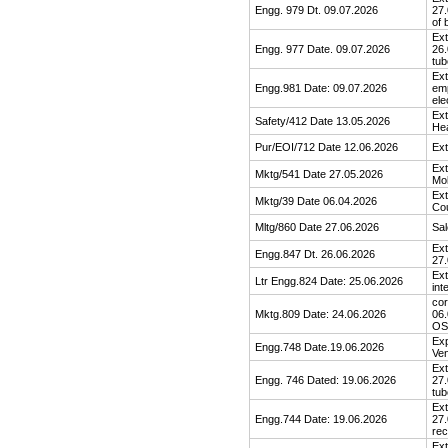
Engg. 979 Dt. 09.07.2026
27.
of 
Ext
Engg. 977 Date. 09.07.2026
26.
tub
Ext
Engg.981 Date: 09.07.2026
emp
ele
Ext
Safety/412 Date 13.05.2026
He
Pur/EOI/712 Date 12.06.2026
Ext
Ext
Mktg/541 Date 27.05.2026
Mo
Ext
Mktg/39 Date 06.04.2026
Cou
Mltg/860 Date 27.06.2026
Sal
Ext
Engg.847 Dt. 26.06.2026
27.
Ext
Ltr Engg.824 Date: 25.06.2026
int
cor
Mktg.809 Date: 24.06.2026
06.
OS
Exp
Engg.748 Date.19.06.2026
Ven
Ext
Engg. 746 Dated: 19.06.2026
27.
tub
Ext
Engg.744 Date: 19.06.2026
27.
rec
Ext