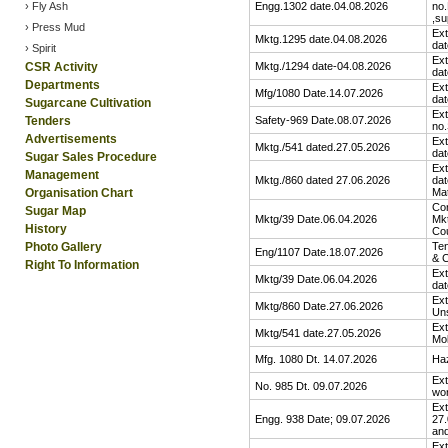
› Fly Ash
Engg.1302 date.04.08.2026
no.
,su
› Press Mud
Ext
Mktg.1295 date.04.08.2026
dat
› Spirit
Ext
CSR Activity
Mktg./1294 date-04.08.2026
dat
Departments
Ext
Mfg/1080 Date.14.07.2026
dat
Sugarcane Cultivation
Ext
Tenders
Safety-969 Date.08.07.2026
no.
Advertisements
Ext
Mktg./541 dated.27.05.2026
dat
Sugar Sales Procedure
Ext
Management
Mktg./860 dated 27.06.2026
dat
Organisation Chart
Mat
Cor
Sugar Map
Mktg/39 Date.06.04.2026
Mkt
History
Cou
Photo Gallery
Ten
Eng/1107 Date.18.07.2026
& C
Right To Information
Ext
Mktg/39 Date.06.04.2026
dat
Ext
Mktg/860 Date.27.06.2026
Uns
Ext
Mktg/541 date.27.05.2026
Mo
Mfg. 1080 Dt. 14.07.2026
Haz
Ext
No. 985 Dt. 09.07.2026
wo
Ext
Engg. 938 Date; 09.07.2026
27.
and
Ext