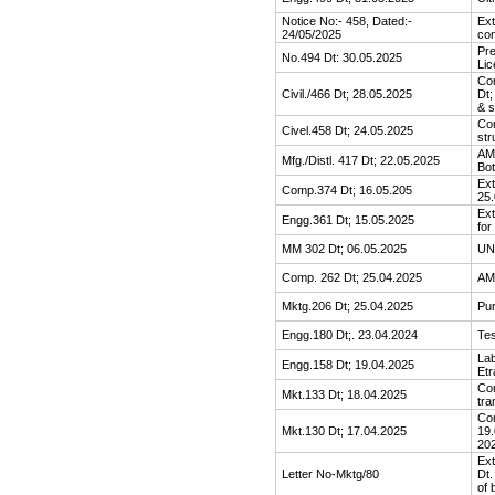
Notice No:- 458, Dated:-
Ext
24/05/2025
con
Pre
No.494 Dt: 30.05.2025
Lic
Cor
Civil./466 Dt; 28.05.2025
Dt;
& s
Con
Civel.458 Dt; 24.05.2025
str
AMC
Mfg./Distl. 417 Dt; 22.05.2025
Bot
Ext
Comp.374 Dt; 16.05.205
25
Ext
Engg.361 Dt; 15.05.2025
for
MM 302 Dt; 06.05.2025
UN
Comp. 262 Dt; 25.04.2025
AM
Mktg.206 Dt; 25.04.2025
Pu
Engg.180 Dt;. 23.04.2024
Tes
Lab
Engg.158 Dt; 19.04.2025
Etr
Cor
Mkt.133 Dt; 18.04.2025
tra
Cor
Mkt.130 Dt; 17.04.2025
19.
20
Ext
Letter No-Mktg/80
Dt.
of 