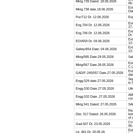
Mktg.739 Dated .18.06.2026
06.
Ext
Mktg.738 date.18.06.2026
Dat
Pur/712 Dt. 12.06.2026
Exp
Ext
Eng.704 Dt. 12.06.2026
27.
Ext
Eng.706 Dt. 12.06.2026
Dt.
Ext
EOI/659 Dt. 04.06.2026
13.
Ext
Safety/654 Date; 04.06.2026
13.
Mktg/585 Date.29.05.2026
Sal
Ext
Mktg/567 Date.28.05.2026
C.
Ext
GAD/F-245/557 Date.27.05.2026
dat
Sep
Engg.529 date.27.05.2026
in 
Engg.530 Date.27.05.2026
Ult
AMC
Engg.532 Date .27.05.2026
com
Mktg.541 Dated: 27.05.2026
SA
Res
Dist. 517 Dated: 26.05.2026
bot
of 
Crr
Gad.507 Dt. 23.05.2026
06.
Ext
Ltr. 461 Dt. 20.05.26