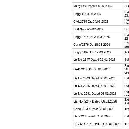
Mktg./38 Dated: 06.04.2026
Pur
Ext
Engg.11/03.04.2026
23.
Exe
Civil.2755 Dt. 24.03.2026
Ele
EOI Notic/2762/2026
Pro
Ext
Engg.2744 Dt. 23.03.2026
12.
Unl
Cane/2679 Dt; 18.03.2026
se
Engg. 2642 Dt. 12.03.2026
Act
Ltr No 2347 Dated 21.01.2026
Sal
Ext
GAD.2260 Dt. 08.01.2026
26.
cr
Ltr No 2243 Dated 06.01.2026
Ext
Ltr No 2245 Dated 06.01.2026
Ext
Ext
Ltr No. 2241 Dated 06.01.2026
rem
Ext
Ltr. No. 2247 Dated 06.01.2026
As
Cane. 2230 Date: 03.01.2026
Tra
Ltr. 2228 Dated 02.01.2026
Ext
LTR NO 2224 DATED 02.01.2026
TE