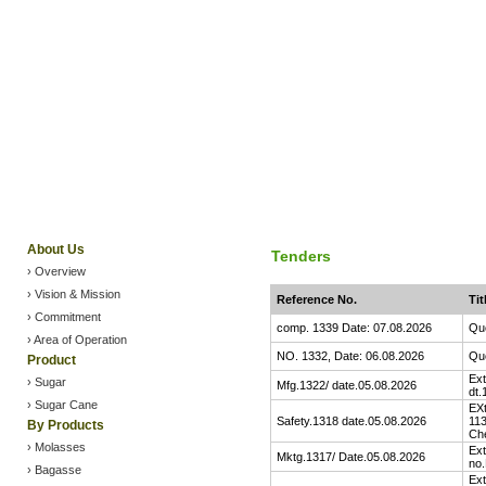
About Us
Tenders
› Overview
› Vision & Mission
Reference No.
Tit
› Commitment
comp. 1339 Date: 07.08.2026
Quo
› Area of Operation
NO. 1332, Date: 06.08.2026
Quo
Product
Ext
› Sugar
Mfg.1322/ date.05.08.2026
dt.
›
Sugar Cane
EXt
Safety.1318 date.05.08.2026
113
By Products
Ch
› Molasses
Ext
Mktg.1317/ Date.05.08.2026
no.
› Bagasse
Ext